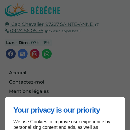
Cap Chevalier,
97227
SAINTE-ANNE
09 74 56 05 76
Lun - Dim
: 07h - 19h
Accueil
Contactez-moi
Mentions légales
Plan du site
Your privacy is our priority
We use Cookies to improve user experience by
Haut de page
personalising content and ads, as well as