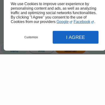
We use Cookies to improve user experience by
personalising content and ads, as well as analyzing
traffic and optimizing social networks functionalities.
By clicking "I Agree" you consent to the use of
Cookies from our providers
Google
Facebook
.
I AGREE
Customize
Menu
Infos
Réservez
Fermer
Fermer
Fermer
Réglages de l'affichage
Accueil