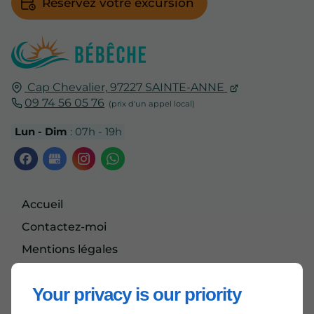
Réservez votre excursion
Cap Chevalier,
97227
SAINTE-ANNE
09 74 56 05 76
Lun - Dim
: 07h - 19h
Accueil
Contactez-moi
Mentions légales
Plan du site
Your privacy is our priority