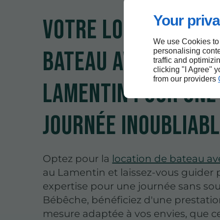
Your priva
Votre location de
We use Cookies to
bateau avec skippe
personalising conte
traffic and optimizi
clicking "I Agree" 
from our providers
Lamentin pour une
journée inoubliab
Optez pour la
location de bateau av
au Lamentin et laissez-vous guider
expertise pour une journée sans sou
Bébêche, bénéficiez d'une prestatio
mesure adaptée à vos envies, que ce