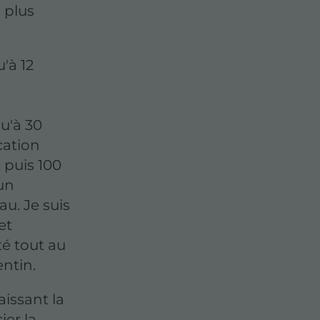
 plus
'à 12
u'à 30
cation
, puis 100
un
u. Je suis
et
té tout au
entin.
aissant la
ier la