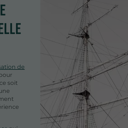
de
elle
sation de
pour
ce soit
 une
ement
érience