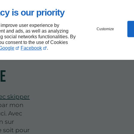
cy is our priority
 improve user experience by
Customize
r au
nt and ads, as well as analyzing
ng social networks functionalities. By
you consent to the use of Cookies
Google
Facebook
.
le
ec skipper
 par mon
ci. Avec
n sur
 soit pour