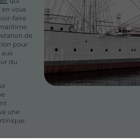
mer
qui
, en vous
oir-faire
 maritime
station de
ition pour
e aux
our du
ux
ne
int
ive une
rtinique.