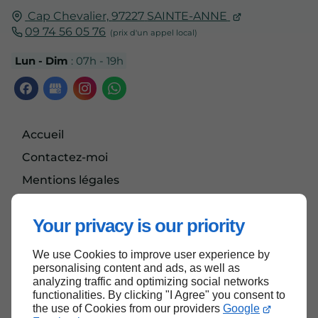
Cap Chevalier,
97227
SAINTE-ANNE
09 74 56 05 76
Lun - Dim
: 07h - 19h
Accueil
Contactez-moi
Mentions légales
Plan du site
Your privacy is our priority
We use Cookies to improve user experience by
Haut de page
personalising content and ads, as well as
analyzing traffic and optimizing social networks
functionalities. By clicking "I Agree" you consent to
the use of Cookies from our providers
Google