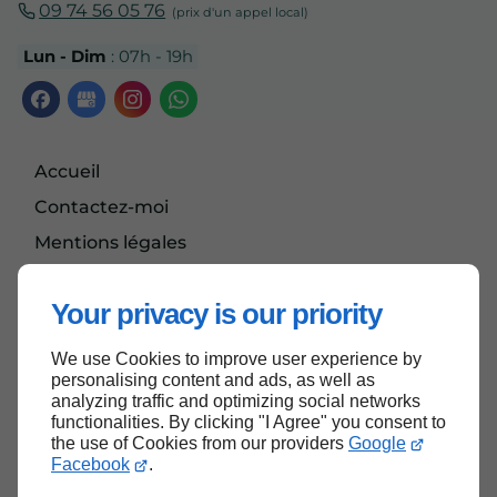
09 74 56 05 76
Lun - Dim
: 07h - 19h
Accueil
Contactez-moi
Mentions légales
Plan du site
Your privacy is our priority
We use Cookies to improve user experience by
Haut de page
personalising content and ads, as well as
analyzing traffic and optimizing social networks
functionalities. By clicking "I Agree" you consent to
the use of Cookies from our providers
Google
Facebook
.