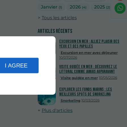
Janvier
2026
2025
(1)
(4)
(2)
Tous les articles
Articles récents
Excursion en mer : alliez plaisir des
yeux et des papilles
Excursion en mer avec déjeuner
10/07/2026
I AGREE
Visite guidée en mer : découvrez le
littoral comme jamais auparavant
10/05/2026
Visite guidée en mer
Explorer les fonds marins : les
meilleurs spots de snorkeling
10/03/2026
Snorkeling
Plus d'articles