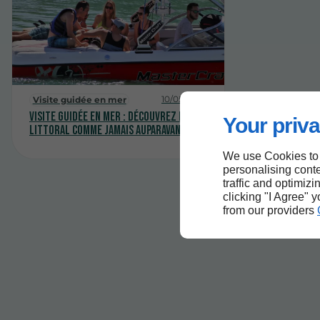
10/05/2026
Visite guidée en mer
Visite guidée en mer : découvrez le
Your priva
littoral comme jamais auparavant
We use Cookies to
personalising conte
traffic and optimizi
clicking "I Agree" 
from our providers