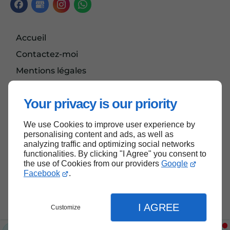
Accueil
Contactez-moi
Mentions légales
Plan du site
Your privacy is our priority
We use Cookies to improve user experience by
Haut de page
personalising content and ads, as well as
analyzing traffic and optimizing social networks
functionalities. By clicking "I Agree" you consent to
the use of Cookies from our providers
Google
Facebook
.
I AGREE
Customize