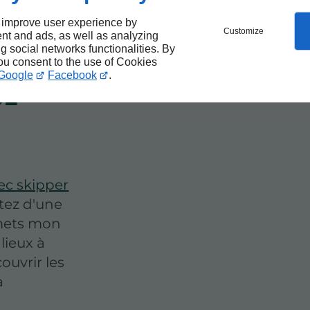
 avec
 improve user experience by
Customize
uce
nt and ads, as well as analyzing
ng social networks functionalities. By
you consent to the use of Cookies
Google
Facebook
.
ce
ec skipper
tez d'une
 mets mon
lieux à
ouvrir les
a