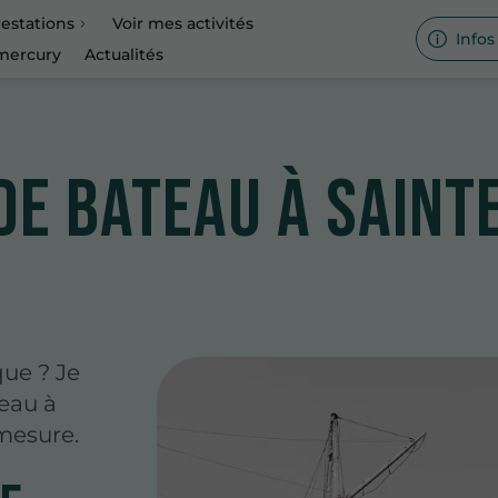
estations
Voir mes activités
Infos
 mercury
Actualités
de bateau à Saint
que ? Je
teau à
mesure.