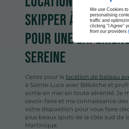
Location de bateau
We use Cookies to
skipper à Sainte-L
personalising conte
traffic and optimizi
clicking "I Agree" 
from our providers
pour une expérien
sereine
Optez pour la
location de bateau av
à Sainte-Luce avec Bébêche et profi
sortie en mer en toute sérénité. Je
savoir-faire et ma connaissance des 
votre disposition pour vous faire déc
plus beaux spots de la côte sud de l
Martinique.