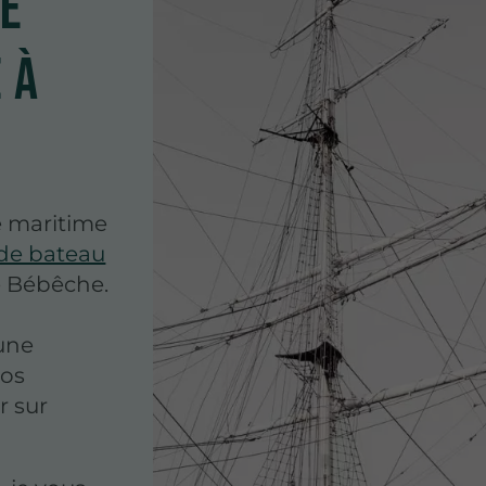
de
 à
e maritime
 de bateau
de Bébêche.
une
vos
r sur