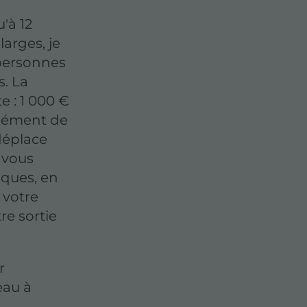
'à 12
larges, je
 personnes
s. La
e : 1 000 €
plément de
déplace
t vous
ques, en
à votre
tre sortie
r
eau à